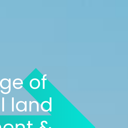
age of
l land
ent &