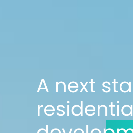
A next st
residentia
developm